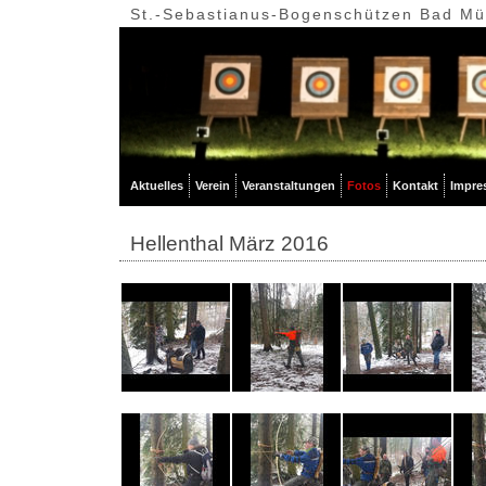
St.-Sebastianus-Bogenschützen Bad Mün
Aktuelles
Verein
Veranstaltungen
Fotos
Kontakt
Impre
Hellenthal März 2016