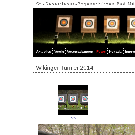
St.-Sebastianus-Bogenschützen Bad Mün
Aktuelles
Verein
Veranstaltungen
Fotos
Kontakt
Impre
Wikinger-Turnier 2014
<<