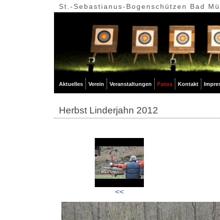
St.-Sebastianus-Bogenschützen Bad Mün
Aktuelles
Verein
Veranstaltungen
Fotos
Kontakt
Impre
Herbst Linderjahn 2012
<<